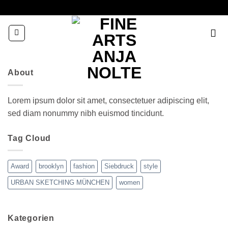
Zum
Inhalt
springen
About
Lorem ipsum dolor sit amet, consectetuer adipiscing elit,
sed diam nonummy nibh euismod tincidunt.
Tag Cloud
Award
brooklyn
fashion
Siebdruck
style
URBAN SKETCHING MÜNCHEN
women
Kategorien