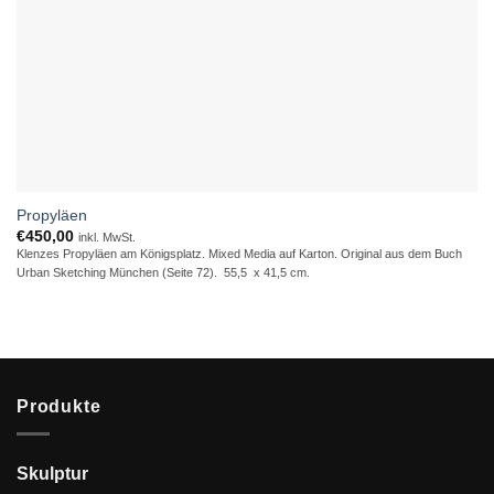
Propyläen
€
450,00
inkl. MwSt.
Klenzes Propyläen am Königsplatz. Mixed Media auf Karton. Original aus dem Buch
Urban Sketching München (Seite 72). 55,5 x 41,5 cm.
Produkte
Skulptur