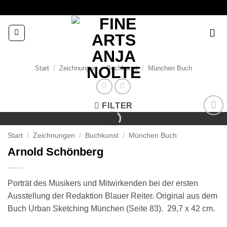
Zum
Inhalt
springen
Start
/
Zeichnungen
/
Buchkunst
/
München Buch
FILTER
Add to
wishlist
Start
/
Zeichnungen
/
Buchkunst
/
München Buch
Arnold Schönberg
Porträt des Musikers und Mitwirkenden bei der ersten
Ausstellung der Redaktion Blauer Reiter. Original aus dem
Buch Urban Sketching München (Seite 83). 29,7 x 42 cm.