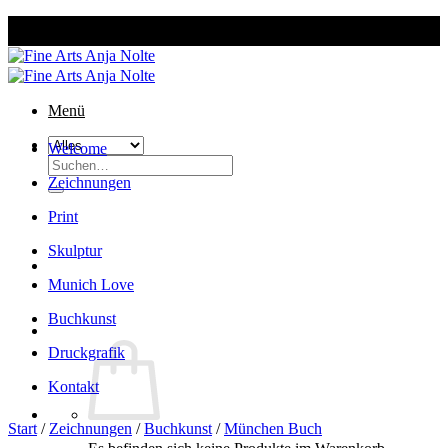
Zum
Inhalt
springen
Menü
Welcome
Suchen
nach:
Zeichnungen
Print
Skulptur
Munich Love
Buchkunst
Druckgrafik
Kontakt
Start
/
Zeichnungen
/
Buchkunst
/
München Buch