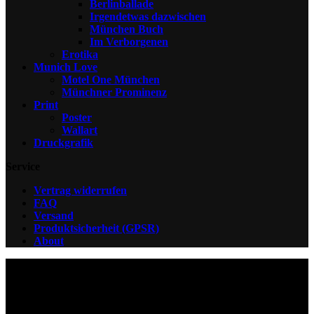
Berlinballade
Irgendetwas dazwischen
München Buch
Im Verborgenen
Erotika
Munich Love
Motel One München
Münchner Prominenz
Print
Poster
Wallart
Druckgrafik
Service
Vertrag widerrufen
FAQ
Versand
Produktsicherheit (GPSR)
About
V